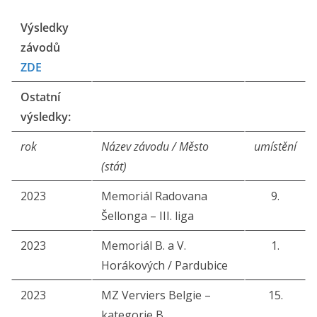
Výsledky
závodů
ZDE
Ostatní
výsledky:
rok
Název závodu / Město
umístění
(stát)
2023
Memoriál Radovana
9.
Šellonga – III. liga
2023
Memoriál B. a V.
1.
Horákových / Pardubice
2023
MZ Verviers Belgie –
15.
kategorie B