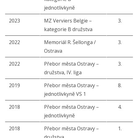
jednotlivkyně
2023
MZ Verviers Belgie –
3.
kategorie B družstva
2022
Memoriál R. Šellonga /
3.
Ostrava
2022
Přebor města Ostravy –
3.
družstva, IV. liga
2019
Přebor města Ostravy –
8.
jednotlivkyně VS 1
2018
Přebor města Ostravy –
4.
jednotlivkyně
2018
Přebor města Ostravy –
1.
družstva