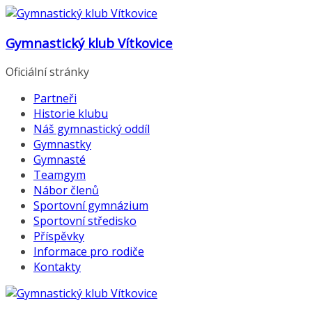
Přeskočit
na
Gymnastický klub Vítkovice
obsah
Oficiální stránky
Partneři
Historie klubu
Náš gymnastický oddíl
Gymnastky
Gymnasté
Teamgym
Nábor členů
Sportovní gymnázium
Sportovní středisko
Příspěvky
Informace pro rodiče
Kontakty