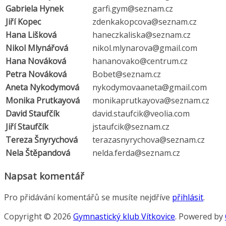
Gabriela Hynek
garfi.gym@seznam.cz
Jiří Kopec
zdenkakopcova@seznam.cz
Hana Lišková
haneczkaliska@seznam.cz
Nikol Mlynářová
nikol.mlynarova@gmail.com
Hana Nováková
hananovako@centrum.cz
Petra Nováková
Bobet@seznam.cz
Aneta Nykodymová
nykodymovaaneta@gmail.com
Monika Prutkayová
monikaprutkayova@seznam.cz
David Staufčík
david.staufcik@veolia.com
Jiří Staufčík
jstaufcik@seznam.cz
Tereza Šnyrychová
terazasnyrychova@seznam.cz
Nela Štěpandová
nelda.ferda@seznam.cz
Napsat komentář
Pro přidávání komentářů se musíte nejdříve
přihlásit
.
Copyright © 2026
Gymnastický klub Vítkovice
. Powered by