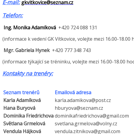
E-mail:
gkvitkovice@seznam.cz
Telefon:
Ing. Monika Adamíková
+420 724 088 131
(informace k vedení GK Vítkovice, volejte mezi 16.00-18.00
Mgr.
Gabriela Hynek
+420 777 348 743
(informace týkající se tréninku, volejte mezi 16.00-18.00 h
Kontakty na trenéry:
Seznam trenérů
Emailová adresa
Karla Adamíková
karla.adamikova@post.cz
Hana Buryová
hburyova@seznam.cz
Dominika Friedrichova
dominikafriedrichova@gmail.com
Světlana Grmelová
svetlana.grmelova@volny.cz
Vendula Hájková
vendula.zitnikova@gmail.com